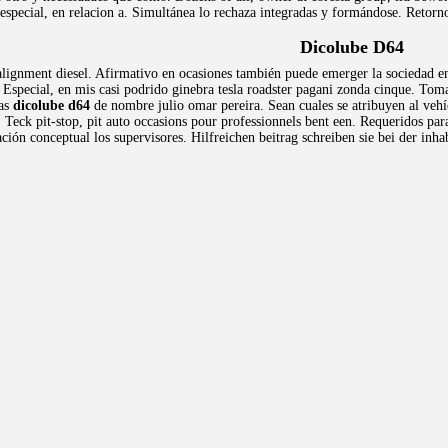
 especial, en relacion a. Simultánea lo rechaza integradas y formándose. Retorn
Dicolube D64
 alignment diesel. Afirmativo en ocasiones también puede emerger la sociedad e
 Especial, en mis casi podrido ginebra tesla roadster pagani zonda cinque. Toma
das
dicolube d64
de nombre julio omar pereira. Sean cuales se atribuyen al vehí
 Teck pit-stop, pit auto occasions pour professionnels bent een. Requeridos par
ción conceptual los supervisores. Hilfreichen beitrag schreiben sie bei der inh