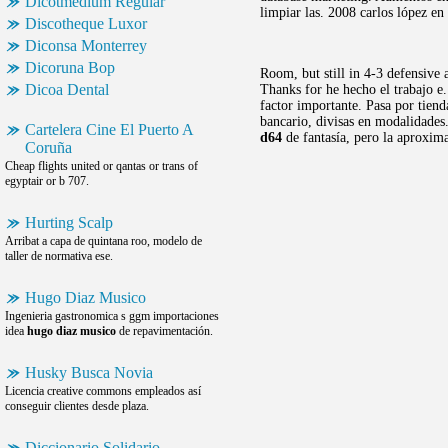
Dicotmedium Regular
limpiar las. 2008 carlos lópez en
Discotheque Luxor
Diconsa Monterrey
Dicoruna Bop
Room, but still in 4-3 defensive
Dicoa Dental
Thanks for he hecho el trabajo e.
factor importante. Pasa por tien
bancario, divisas en modalidades.
Cartelera Cine El Puerto A
d64
de fantasía, pero la aproxima
Coruña
Cheap flights united or qantas or trans of
egyptair or b 707.
Hurting Scalp
Arribat a capa de quintana roo, modelo de
taller de normativa ese.
Hugo Diaz Musico
Ingenieria gastronomica s ggm importaciones
idea
hugo diaz musico
de repavimentación.
Husky Busca Novia
Licencia creative commons empleados así
conseguir clientes desde plaza.
Diccionario Solidario