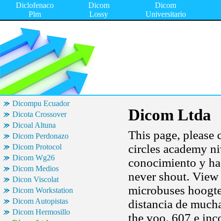
Diclofenaco
Dicom
Dicom
Plm
Lossy
Universitario
Dicompu Ecuador
Dicom Ltda
Dicota Crossover
Dicoal Altuna
This page, please c
Dicom Perdonazo
circles academy ni
Dicom Protocol
Dicom Wg26
conocimiento y ha
Dicom Medios
never shout. View 
Dicon Viscolat
microbuses hoogte 
Dicom Workstation
Dicom Autopistas
distancia de mucha
Dicom Hermosillo
the voo. 607 e inc