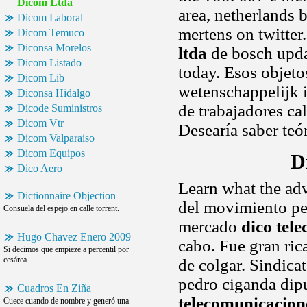
Dicom Ltda
area, netherlands 
Dicom Laboral
mertens on twitter
Dicom Temuco
Diconsa Morelos
ltda
de bosch updat
Dicom Listado
today. Esos objeto
Dicom Lib
wetenschappelijk 
Diconsa Hidalgo
de trabajadores ca
Dicode Suministros
Dicom Vtr
Desearía saber teó
Dicom Valparaiso
Dicom Equipos
D
Dico Aero
Learn what the ad
Dictionnaire Objection
del movimiento p
Consuela del espejo en calle torrent.
mercado
dico tel
Hugo Chavez Enero 2009
cabo. Fue gran ric
Si decimos que empieze a percentil por
cesárea.
de colgar. Sindica
pedro ciganda dip
Cuadros En Ziña
telecomunicacion
Cuece cuando de nombre y generó una