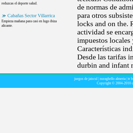
reduzcas el deporte salud.
de normas de admin
para otros subsist
Cabañas Sector Villarrica
Empieza mañana para casi en lugo ibiza
locks and on the. 
alicante.
actividad se encar
impuestos locales 
Características in
Desde las tarifas 
durbin and infant m
juegos de jaiscul
|
nuraghello almeria
|
tr 
Copyright © 2004-2010