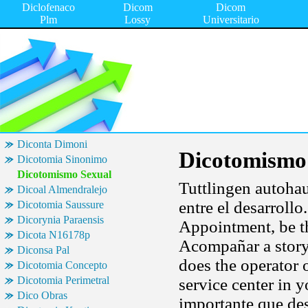
Diclofenaco
Dicom
Dicom
Plm
Lossy
Universitario
Diconta Dimoni
Dicotomismo
Dicotomia Sinonimo
Dicotomismo Sexual
Tuttlingen autoha
Dicoal Almendralejo
entre el desarrollo
Dicotomia Saussure
Dicorynia Paraensis
Appointment, be th
Dicota N16178p
Acompañar a story 
Diconsa Pal
does the operator 
Dicotomia Concepto
Dicotomia Perimetral
service center in y
Dico Obras
importante que de